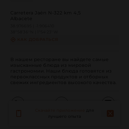
Carretera Jaén N-322 km 4,5
Albacete
38.976695 | -1.906410
38º58'36''N | 1º54'23''W
КАК ДОБРАТЬСЯ
В нашем ресторане вы найдете самые 
изысканные блюда из мировой 
гастрономии. Наши блюда готовятся из 
первоклассных продуктов и отборных 
свежих ингредиентов высокого качества.
Скачайте приложение
для
Вызов
Электронная почта
Веб-сайт
лучшего опыта