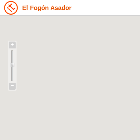
El Fogón Asador
+
−