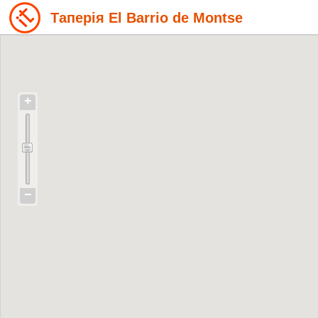
Таперія El Barrio de Montse
+
−