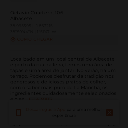
Octavio Cuartero, 106
Albacete
38.995595 | -1.863215
38º59'44''N | 1º51'47''W
COMO CHEGAR
Localizado em um local central de Albacete 
e perto da rua da feira, temos uma área de 
tapas e uma área de jantar. No verão, há um 
terraço. Podemos desfrutar da tradição nos 
generosos e deliciosos pratos de colher, 
com o sabor mais puro de La Mancha, os 
ingredientes cuidadosamente selecionados 
e o ex...
LEIA MAIS
Descarregue a App
para uma melhor
experiência