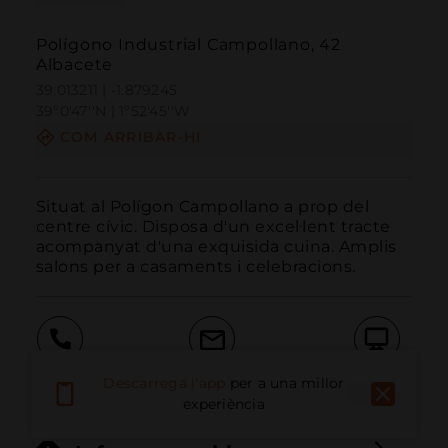
Polígono Industrial Campollano, 42
Albacete
39.013211 | -1.879245
39º0'47''N | 1º52'45''W
COM ARRIBAR-HI
Situat al Polígon Campollano a prop del 
centre cívic. Disposa d'un excel·lent tracte 
acompanyat d'una exquisida cuina. Amplis 
salons per a casaments i celebracions.
Trucar
Email
Lloc Web
Descarrega l'app
per a una millor
experiència