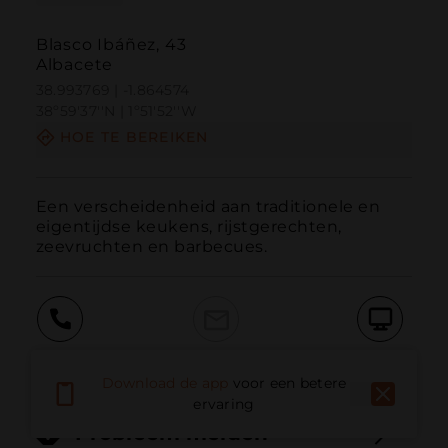
Blasco Ibáñez, 43
Albacete
38.993769 | -1.864574
38º59'37''N | 1º51'52''W
HOE TE BEREIKEN
Een verscheidenheid aan traditionele en 
eigentijdse keukens, rijstgerechten, 
zeevruchten en barbecues.
Bellen
E-mail
Website
Download de app
voor een betere
ervaring
Probleem melden