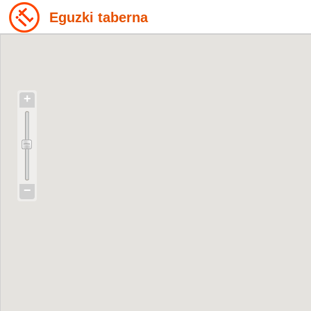
Eguzki taberna
+
−