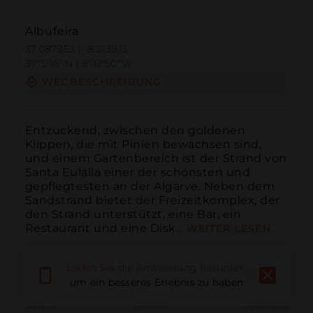
Albufeira
37.087953 | -8.213913
37º5'16''N | 8º12'50''W
WEGBESCHREIBUNG
Entzückend, zwischen den goldenen 
Klippen, die mit Pinien bewachsen sind, 
und einem Gartenbereich ist der Strand von 
Santa Eulália einer der schönsten und 
gepflegtesten an der Algarve. Neben dem 
Sandstrand bietet der Freizeitkomplex, der 
den Strand unterstützt, eine Bar, ein 
Restaurant und eine Disk...
WEITER LESEN
Laden Sie die Anwendung herunter,
um ein besseres Erlebnis zu haben
Anruf
E-Mail
Website