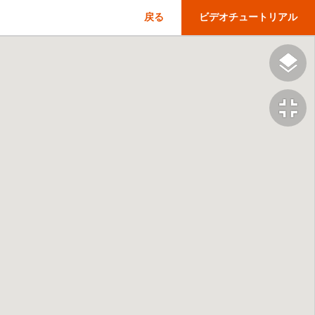
戻る
ビデオチュートリアル
fullscreen_exit