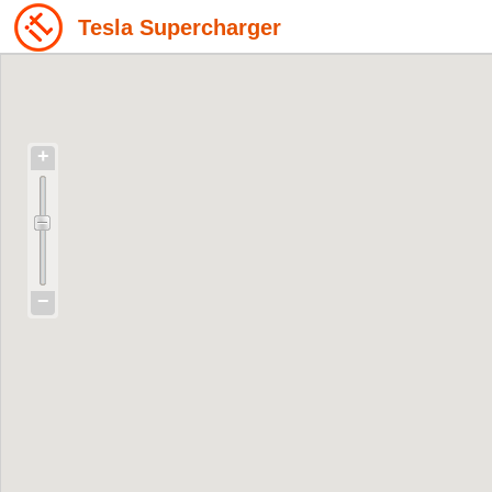
Tesla Supercharger
+
−