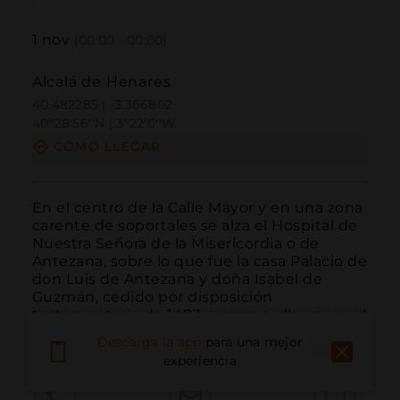
1
nov
(00:00 - 00:00)
Alcalá de Henares
40.482285 | -3.366802
40º28'56''N | 3º22'0''W
CÓMO LLEGAR
En el centro de la Calle Mayor y en una zona 
carente de soportales se alza el Hospital de 
Nuestra Señora de la Misericordia o de 
Antezana, sobre lo que fue la casa Palacio de 
don Luis de Antezana y doña Isabel de 
Guzmán, cedido por disposición 
testamentaria de 1483 para que albergase el 
antiguo Hosp...
LEER MÁS
Descarga la app
para una mejor
experiencia