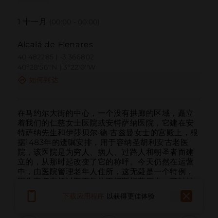
1
十一月
(00:00 - 00:00)
Alcalá de Henares
40.482285 | -3.366802
40º28'56''N | 3º22'0''W
如何到达
在马约尔大街的中心，一个没有拱廊的区域，矗立
着我们的仁慈女士医院或安特萨纳医院，它建在安
特萨纳先生和伊莎贝尔·德·古兹曼女士的宫殿上，根
据1483年的遗嘱安排，用于容纳圣胡利安古老医
院，该医院是为穷人、病人、过路人和朝圣者而建
立的，从那时起改变了它的称呼。今天仍然在运营
中，由医院管理老年人住所，这无疑是一个特例，
因为它拥有超过五百年的不间断运营历史，可以被
认为是西欧最古老的医院之一。
阅读更多
下载应用程序
以获得更佳体验