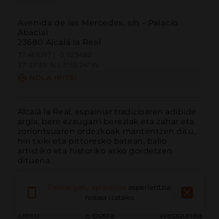
Avenida de las Mercedes, s/n - Palacio
Abacial
23680 Alcalá la Real
37.461097 | -3.923482
37º27'39''N | 3º55'24''W
NOLA IRITSI
Alcalá la Real, espainiar tradizioaren adibide 
argia, bere ezaugarri bereziak eta zahar eta 
zoriontsuaren ordezkoak mantentzen ditu, 
hiri txiki eta pittoresko batean, balio 
artistiko eta historiko asko gordetzen 
dituena.
Deskargatu aplikazioa
esperientzia
hobea izateko
Deitu
E-posta
Webgunea