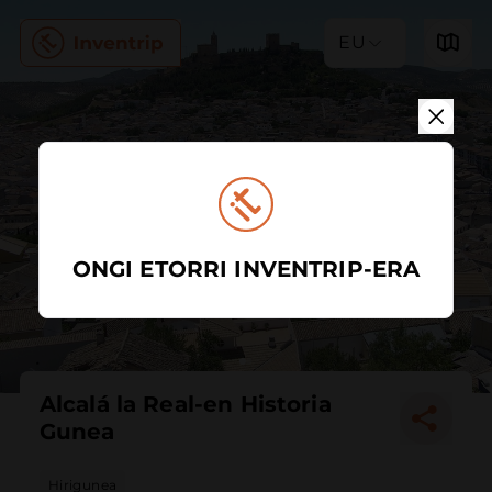
EU
ONGI ETORRI INVENTRIP-ERA
Alcalá la Real-en Historia
Gunea
Hirigunea