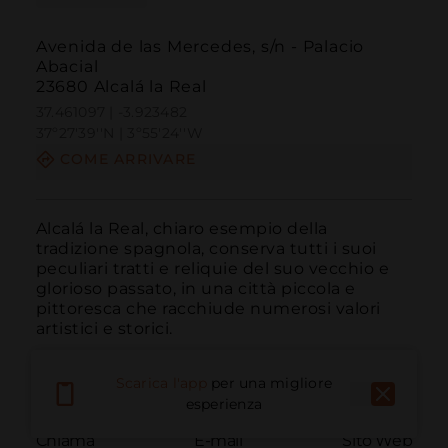
Avenida de las Mercedes, s/n - Palacio
Abacial
23680 Alcalá la Real
37.461097 | -3.923482
37º27'39''N | 3º55'24''W
COME ARRIVARE
Alcalá la Real, chiaro esempio della 
tradizione spagnola, conserva tutti i suoi 
peculiari tratti e reliquie del suo vecchio e 
glorioso passato, in una città piccola e 
pittoresca che racchiude numerosi valori 
artistici e storici.
Scarica l'app
per una migliore
esperienza
Chiama
E-mail
Sito Web