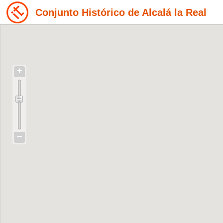
Conjunto Histórico de Alcalá la Real
+
−