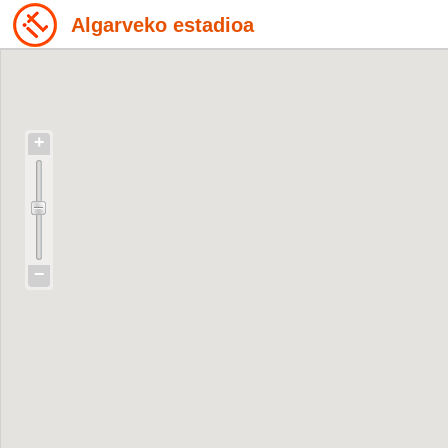
Algarveko estadioa
+
−