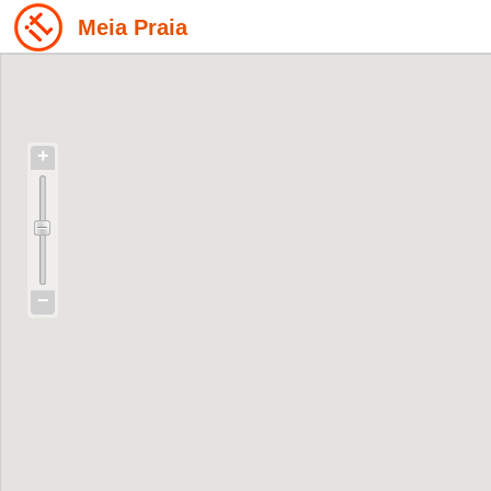
Meia Praia
+
−