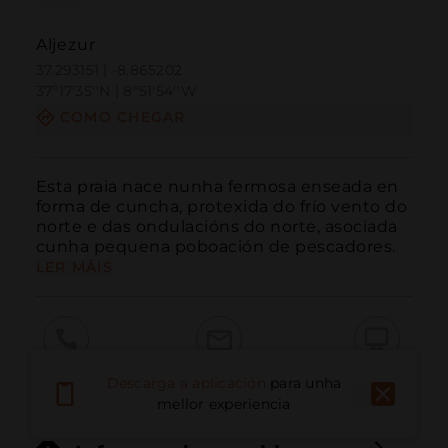
Aljezur
37.293151 | -8.865202
37º17'35''N | 8º51'54''W
COMO CHEGAR
Esta praia nace nunha fermosa enseada en 
forma de cuncha, protexida do frío vento do 
norte e das ondulacións do norte, asociada 
cunha pequena poboación de pescadores.
LER MÁIS
Chamar
Correo electrónico
Sitio web
Descarga a aplicación
para unha
mellor experiencia