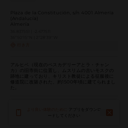
Plaza de la Constitución, s/n 4001 Almería
(Andalucía)
Almería
36.837551 | -2.477511
36º50'15''N | 2º28'39''W
行き方
アルヒベ（現在のペスカデリーアとラ・チャン
カ）の旧市街に位置し、ムスリムの古いモスクの
跡地に建っており、キリスト教徒による征服後に
修道院に改築された、約1500年頃に建てられまし
た。
より良い体験のために
アプリをダウンロ
ードしてください
呼ぶ
電子メール
ウェブサイト