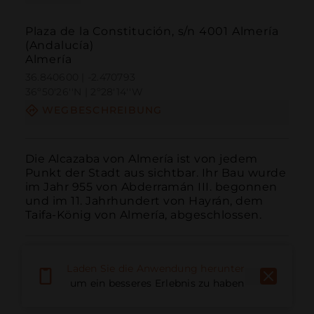
Plaza de la Constitución, s/n 4001 Almería
(Andalucía)
Almería
36.840600 | -2.470793
36º50'26''N | 2º28'14''W
WEGBESCHREIBUNG
Die Alcazaba von Almería ist von jedem 
Punkt der Stadt aus sichtbar. Ihr Bau wurde 
im Jahr 955 von Abderramán III. begonnen 
und im 11. Jahrhundert von Hayrán, dem 
Taifa-König von Almería, abgeschlossen.
Laden Sie die Anwendung herunter,
um ein besseres Erlebnis zu haben
Anruf
E-Mail
Website