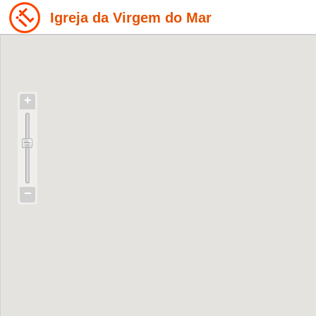
Igreja da Virgem do Mar
+
−