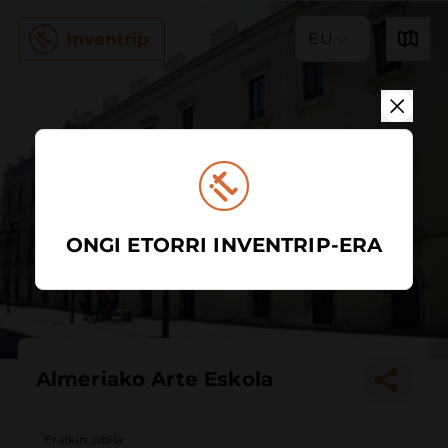
EU
ONGI ETORRI INVENTRIP-ERA
Almeriako Arte Eskola
Eraikin zibila