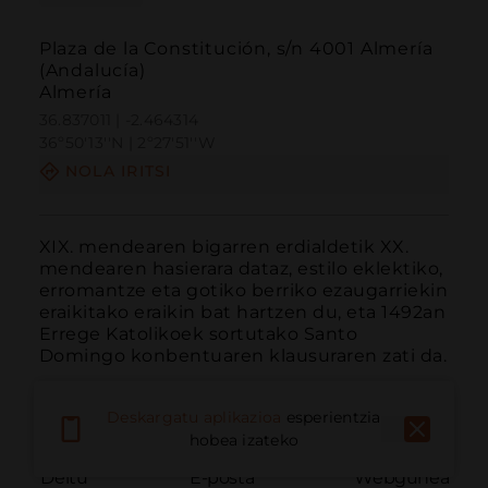
Plaza de la Constitución, s/n 4001 Almería
(Andalucía)
Almería
36.837011 | -2.464314
36º50'13''N | 2º27'51''W
NOLA IRITSI
XIX. mendearen bigarren erdialdetik XX. 
mendearen hasierara dataz, estilo eklektiko, 
erromantze eta gotiko berriko ezaugarriekin 
eraikitako eraikin bat hartzen du, eta 1492an 
Errege Katolikoek sortutako Santo 
Domingo konbentuaren klausuraren zati da.
Deskargatu aplikazioa
esperientzia
hobea izateko
Deitu
E-posta
Webgunea