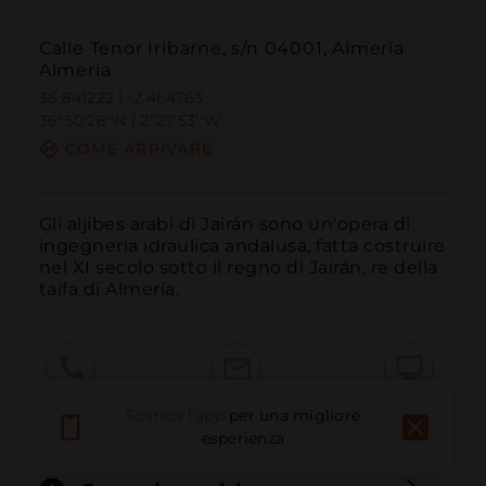
Calle Tenor Iribarne, s/n 04001, Almería
Almería
36.841222 | -2.464763
36º50'28''N | 2º27'53''W
COME ARRIVARE
Gli aljibes arabi di Jairán sono un'opera di 
ingegneria idraulica andalusa, fatta costruire 
nel XI secolo sotto il regno di Jairán, re della 
taifa di Almería.
Chiama
E-mail
Sito Web
Scarica l'app
per una migliore
esperienza