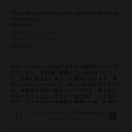
Plaza de la Constitución, s/n 4001 Almería
(Andalucía)
Almería
36.841045 | -2.354962
36º50'27''N | 2º21'17''W
行き方
エル・ペルディガルはアルキアン地区のビーチで
す。しかし、市街地に隣接しているわけではな
く、自然に囲まれた孤立した場所にあります。長
さは2,450メートルです。砂と小さな石でできてお
り、未開発で非常に静かなビーチです。多くの人
が訪れることはないですが、波は強いことが多い
です。コスタカバーナ地区を通過した後、右側に
舗装された道や未舗装の道がいくつかあり、東側
より良い体験のために
アプリをダウンロ
に到達します。小さな漁船を見ることが普通で、
ードしてください
その日の新鮮な魚を味わえる有名なレストラン・
チリンギートもあります。