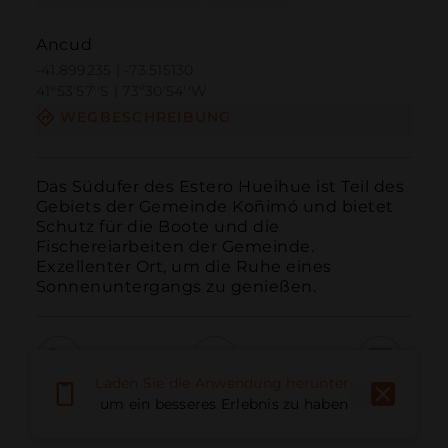
Ancud
-41.899235 | -73.515130
41º53'57''S | 73º30'54''W
WEGBESCHREIBUNG
Das Südufer des Estero Hueihue ist Teil des 
Gebiets der Gemeinde Koñimó und bietet 
Schutz für die Boote und die 
Fischereiarbeiten der Gemeinde.

Exzellenter Ort, um die Ruhe eines 
Sonnenuntergangs zu genießen.
Laden Sie die Anwendung herunter,
Anruf
E-Mail
Website
um ein besseres Erlebnis zu haben