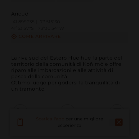
Ancud
-41.899235 | -73.515130
41º53'57''S | 73º30'54''W
COME ARRIVARE
La riva sud del Estero Hueihue fa parte del 
territorio della comunità di Koñimó e offre 
riparo alle imbarcazioni e alle attività di 
pesca della comunità.

Ottimo luogo per godersi la tranquillità di 
un tramonto.
Scarica l'app
per una migliore
Chiama
E-mail
Sito Web
esperienza