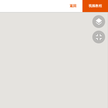
返回
视频教程
fullscreen_exit