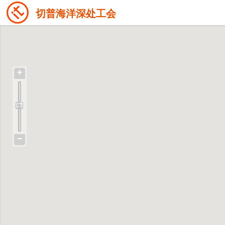
切普海洋深处工会
+
−