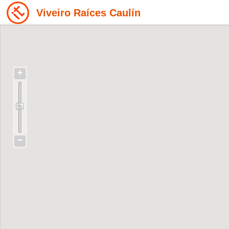
Viveiro Raíces Caulín
+
−