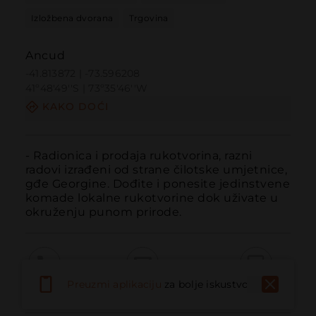
Izložbena dvorana
Trgovina
Ancud
-41.813872 | -73.596208
41º48'49''S | 73º35'46''W
KAKO DOĆI
- Radionica i prodaja rukotvorina, razni 
radovi izrađeni od strane čilotske umjetnice, 
gđe Georgine. Dođite i ponesite jedinstvene 
komade lokalne rukotvorine dok uživate u 
okruženju punom prirode.
Preuzmi aplikaciju
za bolje iskustvo
Pozvati
Email
Web stranica