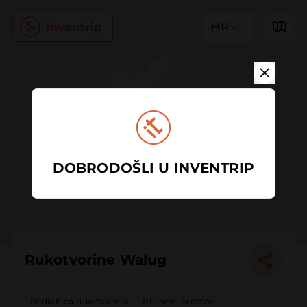
HR
DOBRODOŠLI U INVENTRIP
Rukotvorine Walug
Radionica rukotvorina
Prirodni prostor