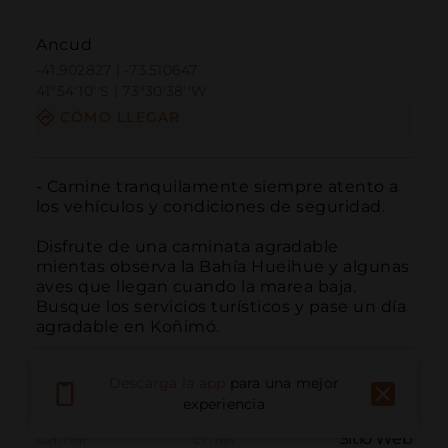
Ancud
-41.902827 | -73.510647
41º54'10''S | 73º30'38''W
CÓMO LLEGAR
- Camine tranquilamente siempre atento a 
los vehículos y condiciones de seguridad. 

Disfrute de una caminata agradable 
mientas observa la Bahía Hueihue y algunas 
aves que llegan cuando la marea baja. 
Busque los servicios turísticos y pase un día 
agradable en Koñimó.
Descarga la app
para una mejor
experiencia
Llamar
Email
Sitio Web