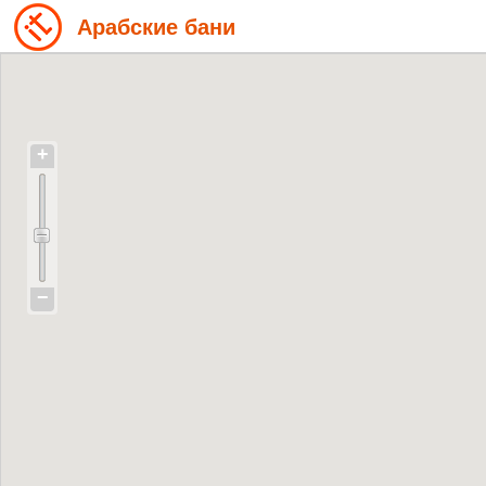
Арабские бани
+
−