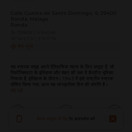
Calle Cuesta de Santo Domingo, 9, 29400
Ronda, Málaga
Ronda
36.739839 | -5.164246
36º44'23''N | 5º9'51''W
कैसे पहुंचें
यह स्मारक समूह अपने ऐतिहासिक महत्व के लिए अनूठा है, जो 
रिकॉन्क्विस्टा के इतिहास और शहर की रक्षा में केंद्रीय भूमिका 
निभाता है, इतिहास के दौरान। 1943 में इसे राष्ट्रीय स्मारक 
घोषित किया गया, आज यह सांस्कृतिक हित की संपत्ति है।
और पढ़ें
बेहतर अनुभव के लिए
ऐप डाउनलोड करें
बुलाना
ईमेल
वेबसाइट