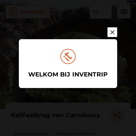
NL
WELKOM BIJ INVENTRIP
Kalifaalbrug van Carcabuey
Burgerlijk gebouw
Bezienswaardigheid