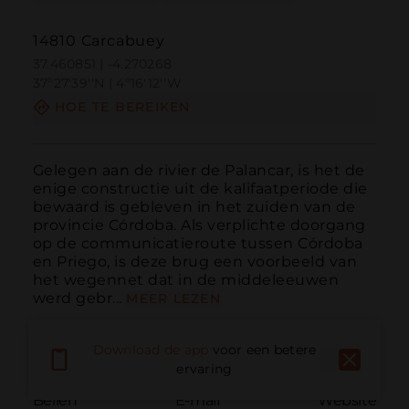
14810 Carcabuey
37.460851 | -4.270268
37º27'39''N | 4º16'12''W
HOE TE BEREIKEN
Gelegen aan de rivier de Palancar, is het de 
enige constructie uit de kalifaatperiode die 
bewaard is gebleven in het zuiden van de 
provincie Córdoba. Als verplichte doorgang 
op de communicatieroute tussen Córdoba 
en Priego, is deze brug een voorbeeld van 
het wegennet dat in de middeleeuwen 
werd gebr...
MEER LEZEN
Download de app
voor een betere
ervaring
Bellen
E-mail
Website