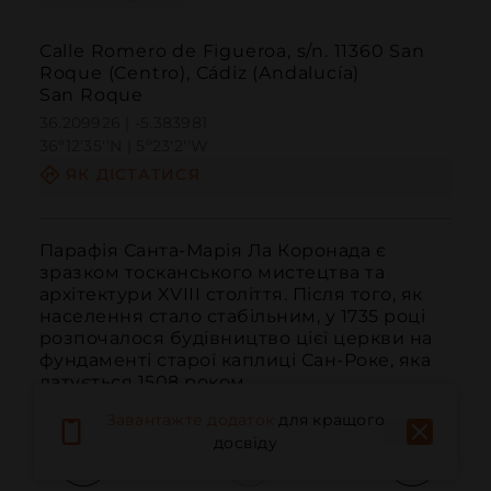
Calle Romero de Figueroa, s/n. 11360 San
Roque (Centro), Cádiz (Andalucía)
San Roque
36.209926 | -5.383981
36º12'35''N | 5º23'2''W
ЯК ДІСТАТИСЯ
Парафія Санта-Марія Ла Коронада є 
зразком тосканського мистецтва та 
архітектури XVIII століття. Після того, як 
населення стало стабільним, у 1735 році 
розпочалося будівництво цієї церкви на 
фундаменті старої каплиці Сан-Роке, яка 
датується 1508 роком.
Завантажте додаток
для кращого
досвіду