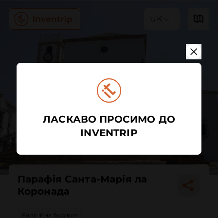
UK
ЛАСКАВО ПРОСИМО ДО
INVENTRIP
Парафія Санта-Марія ла
Коронада
Релігійна будівля