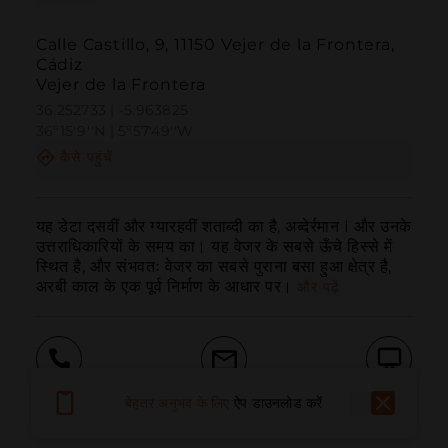
Calle Castillo, 9, 11150 Vejer de la Frontera,
Cádiz
Vejer de la Frontera
36.252733 | -5.963825
36º15'9''N | 5º57'49''W
कैसे पहुंचें
यह डेटा दसवीं और ग्यारहवीं शताब्दी का है, अब्देर्रमान I और उनके 
उत्तराधिकारियों के समय का। यह वेजर के सबसे ऊँचे हिस्से में 
स्थित है, और संभवतः वेजर का सबसे पुराना बसा हुआ क्षेत्र है, 
अरबी काल के एक पूर्व निर्माण के आधार पर।
और पढ़ें
बुलाना
ईमेल
वेबसाइट
बेहतर अनुभव के लिए
ऐप डाउनलोड करें