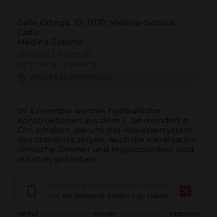
Calle Ortega, 10, 11170 Medina-Sidonia,
Cádiz
Medina-Sidonia
36.459611 | -5.929638
36º27'34''N | 5º55'46''W
WEGBESCHREIBUNG
Im Ensemble werden hydraulische 
Konstruktionen aus dem 1. Jahrhundert n. 
Chr. erhalten, die uns das Abwassersystem 
des Standorts zeigen. Auch die Kanalisation, 
römische Zimmer und Kryptopörtiken sind 
erhalten geblieben.
Laden Sie die Anwendung herunter,
um ein besseres Erlebnis zu haben
Anruf
E-Mail
Website