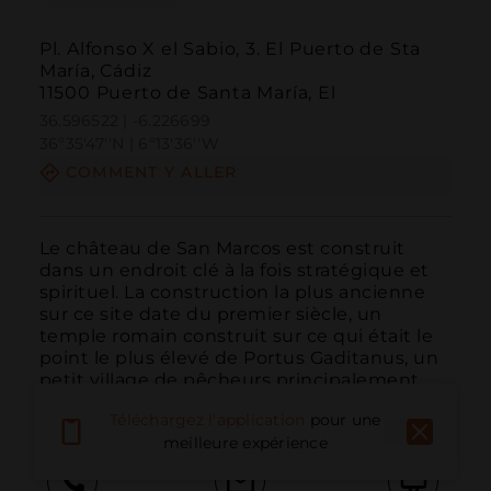
Pl. Alfonso X el Sabio, 3. El Puerto de Sta
María, Cádiz
11500 Puerto de Santa María, El
36.596522 | -6.226699
36º35'47''N | 6º13'36''W
COMMENT Y ALLER
Le château de San Marcos est construit 
dans un endroit clé à la fois stratégique et 
spirituel. La construction la plus ancienne 
sur ce site date du premier siècle, un 
temple romain construit sur ce qui était le 
point le plus élevé de Portus Gaditanus, un 
petit village de pêcheurs principalement 
dédi...
LIRE PLUS
Téléchargez l'application
pour une
meilleure expérience