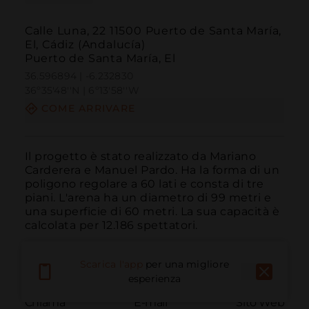
Calle Luna, 22 11500 Puerto de Santa María,
El, Cádiz (Andalucía)
Puerto de Santa María, El
36.596894 | -6.232830
36º35'48''N | 6º13'58''W
COME ARRIVARE
Il progetto è stato realizzato da Mariano 
Carderera e Manuel Pardo. Ha la forma di un 
poligono regolare a 60 lati e consta di tre 
piani. L'arena ha un diametro di 99 metri e 
una superficie di 60 metri. La sua capacità è 
calcolata per 12.186 spettatori.
Scarica l'app
per una migliore
esperienza
Chiama
E-mail
Sito Web