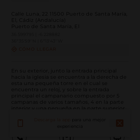
Calle Luna, 22 11500 Puerto de Santa María,
El, Cádiz (Andalucía)
Puerto de Santa María, El
36.599795 | -6.228882
36º35'59''N | 6º13'43''W
CÓMO LLEGAR
En su exterior, junto la entrada principal 
hacia la iglesia se encuentra a la derecha de 
esta una pequeña torre en el cual se 
encuentra un reloj, y sobre la entrada 
principal el campanario compuesto por 5 
campanas de varios tamaños, 4 en la parte 
interior y una pequeña en la parte superior. 
...
LEER MÁS
Descarga la app
para una mejor
experiencia