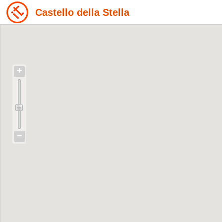
Castello della Stella
+
−