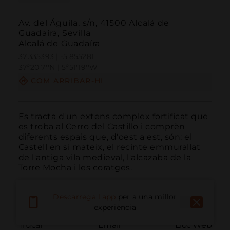
Av. del Águila, s/n, 41500 Alcalá de
Guadaíra, Sevilla
Alcalá de Guadaíra
37.335393 | -5.855281
37º20'7''N | 5º51'19''W
COM ARRIBAR-HI
Es tracta d'un extens complex fortificat que 
es troba al Cerro del Castillo i comprèn 
diferents espais que, d'oest a est, són: el 
Castell en si mateix, el recinte emmurallat 
de l'antiga vila medieval, l'alcazaba de la 
Torre Mocha i les coratges.
Descarrega l'app
per a una millor
experiència
Trucar
Email
Lloc Web