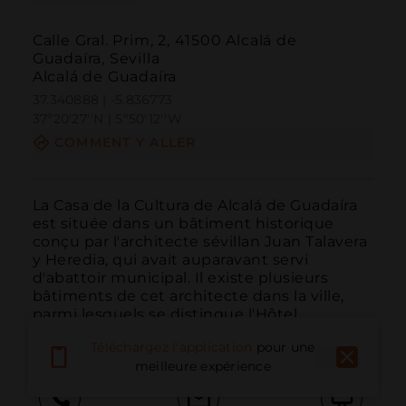
Calle Gral. Prim, 2, 41500 Alcalá de
Guadaíra, Sevilla
Alcalá de Guadaíra
37.340888 | -5.836773
37º20'27''N | 5º50'12''W
COMMENT Y ALLER
La Casa de la Cultura de Alcalá de Guadaíra 
est située dans un bâtiment historique 
conçu par l'architecte sévillan Juan Talavera 
y Heredia, qui avait auparavant servi 
d'abattoir municipal. Il existe plusieurs 
bâtiments de cet architecte dans la ville, 
parmi lesquels se distingue l'Hôtel 
Oromana.
Téléchargez l'application
pour une
meilleure expérience