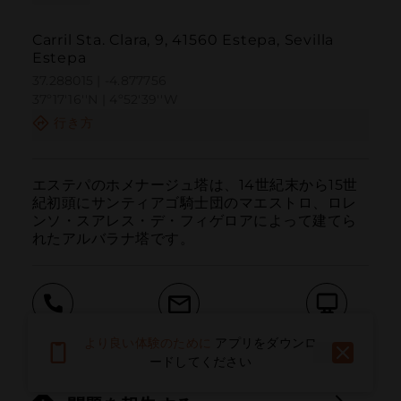
Carril Sta. Clara, 9, 41560 Estepa, Sevilla
Estepa
37.288015 | -4.877756
37º17'16''N | 4º52'39''W
行き方
エステパのホメナージュ塔は、14世紀末から15世
紀初頭にサンティアゴ騎士団のマエストロ、ロレ
ンソ・スアレス・デ・フィゲロアによって建てら
れたアルバラナ塔です。
呼ぶ
電子メール
ウェブサイト
より良い体験のために
アプリをダウンロ
ードしてください