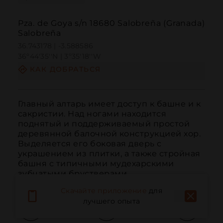
Pza. de Goya s/n 18680 Salobreña (Granada)
Salobreña
36.743178 | -3.588586
36º44'35''N | 3º35'18''W
КАК ДОБРАТЬСЯ
Главный алтарь имеет доступ к башне и к 
сакристии. Над ногами находится 
поднятый и поддерживаемый простой 
деревянной балочной конструкцией хор. 
Выделяется его боковая дверь с 
украшением из плитки, а также стройная 
башня с типичными мудехарскими 
зубчатыми брустверами.
Скачайте приложение
для
лучшего опыта