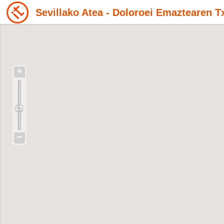
Sevillako Atea - Doloroei Emaztearen T
+
−