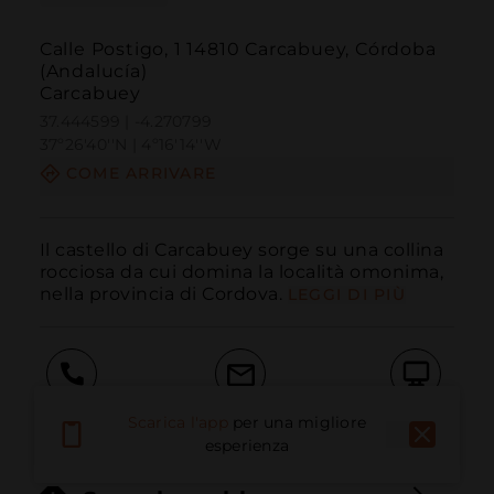
Calle Postigo, 1 14810 Carcabuey, Córdoba
(Andalucía)
Carcabuey
37.444599 | -4.270799
37º26'40''N | 4º16'14''W
COME ARRIVARE
Il castello di Carcabuey sorge su una collina 
rocciosa da cui domina la località omonima, 
nella provincia di Cordova.
LEGGI DI PIÙ
Chiama
E-mail
Sito Web
Scarica l'app
per una migliore
esperienza