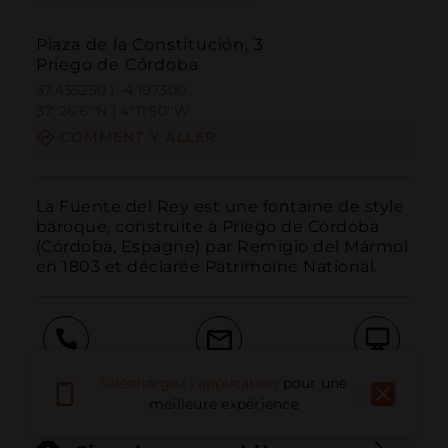
Plaza de la Constitución, 3
Priego de Córdoba
37.435250 | -4.197300
37º26'6''N | 4º11'50''W
COMMENT Y ALLER
La Fuente del Rey est une fontaine de style 
baroque, construite à Priego de Córdoba 
(Córdoba, Espagne) par Remigio del Mármol 
en 1803 et déclarée Patrimoine National.
Appeler
E-mail
Site Web
Téléchargez l'application
pour une
meilleure expérience