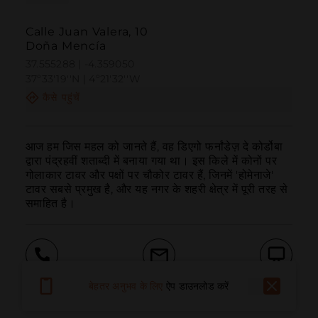
Calle Juan Valera, 10
Doña Mencía
37.555288 | -4.359050
37º33'19''N | 4º21'32''W
कैसे पहुंचें
आज हम जिस महल को जानते हैं, वह डिएगो फर्नांडेज़ दे कोर्डोबा 
द्वारा पंद्रहवीं शताब्दी में बनाया गया था। इस किले में कोनों पर 
गोलाकार टावर और पक्षों पर चौकोर टावर हैं, जिनमें 'होमेनाजे' 
टावर सबसे प्रमुख है, और यह नगर के शहरी क्षेत्र में पूरी तरह से 
समाहित है।
बुलाना
ईमेल
वेबसाइट
बेहतर अनुभव के लिए
ऐप डाउनलोड करें