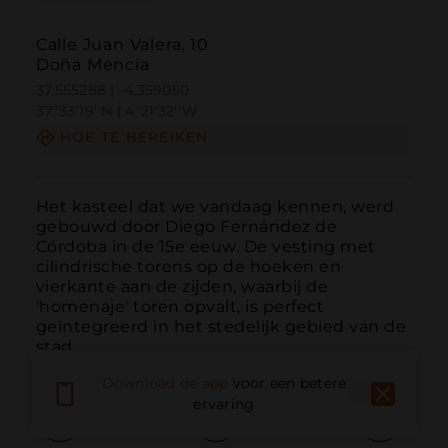
Calle Juan Valera, 10
Doña Mencía
37.555288 | -4.359050
37º33'19''N | 4º21'32''W
HOE TE BEREIKEN
Het kasteel dat we vandaag kennen, werd 
gebouwd door Diego Fernández de 
Córdoba in de 15e eeuw. De vesting met 
cilindrische torens op de hoeken en 
vierkante aan de zijden, waarbij de 
'homenaje' toren opvalt, is perfect 
geïntegreerd in het stedelijk gebied van de 
stad.
Download de app
voor een betere
ervaring