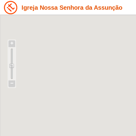
Igreja Nossa Senhora da Assunção
+
−